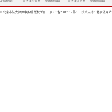
友情链接：
中国法律资源网
中国律师网
中国法律信息网
中国普法网
© 北京市法大律师事务所 版权所有
京ICP备20017617号-1
技术支持：
北京做网站